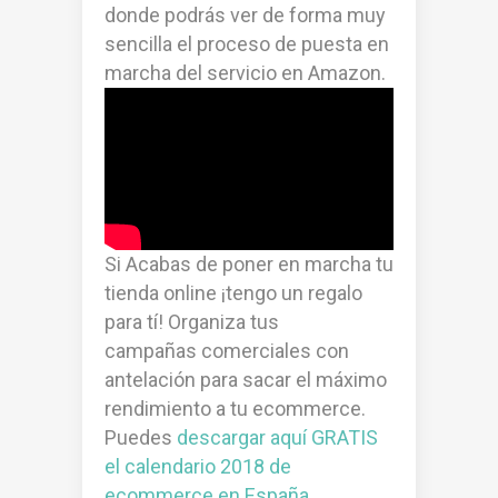
donde podrás ver de forma muy
sencilla el proceso de puesta en
marcha del servicio en Amazon.
Si Acabas de poner en marcha tu
tienda online ¡tengo un regalo
para tí! Organiza tus
campañas comerciales con
antelación para sacar el máximo
rendimiento a tu ecommerce.
Puedes
descargar aquí GRATIS
el calendario 2018 de
ecommerce en España.