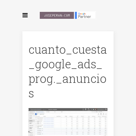
cuanto_cuesta
_google_ads_
prog._anuncio
s