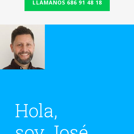
LLÁMANOS 686 91 48 18
Hola,
soy José